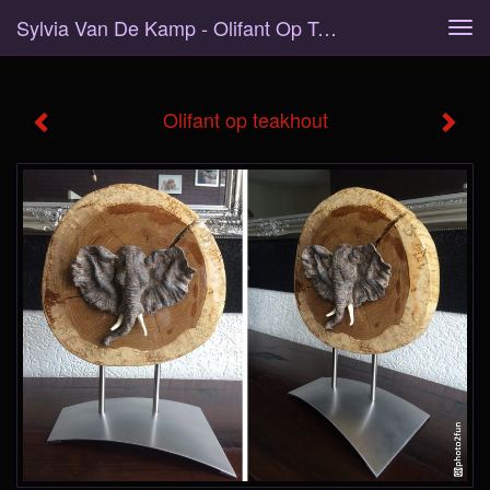
Sylvia Van De Kamp - Olifant Op Teakhout
Tog
navi
Olifant op teakhout