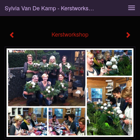
Sylvia Van De Kamp - Kerstworkshop
Tog
navi
Kerstworkshop