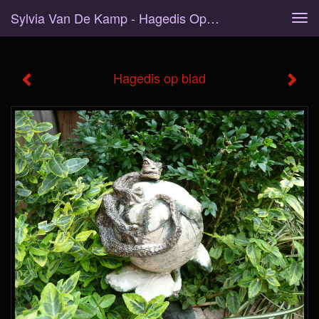
Sylvia Van De Kamp - Hagedis Op Blad
Tog
navi
Hagedis op blad